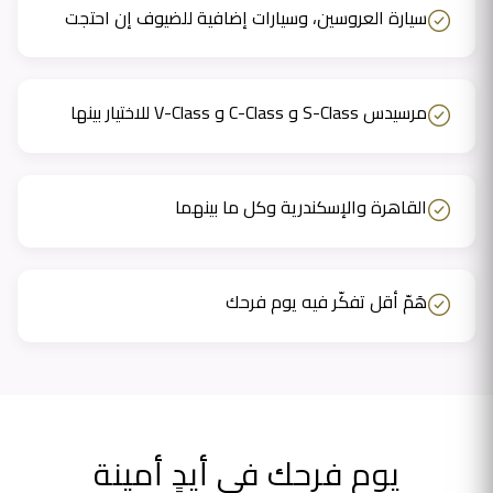
سيارة العروسين، وسيارات إضافية للضيوف إن احتجت
مرسيدس S-Class و C-Class و V-Class للاختيار بينها
القاهرة والإسكندرية وكل ما بينهما
هَمّ أقل تفكّر فيه يوم فرحك
يوم فرحك في أيدٍ أمينة