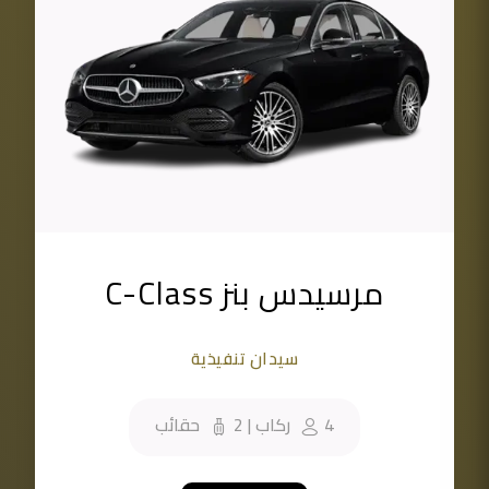
مرسيدس بنز C-Class
سيدان تنفيذية
4
ركاب
|
2
حقائب