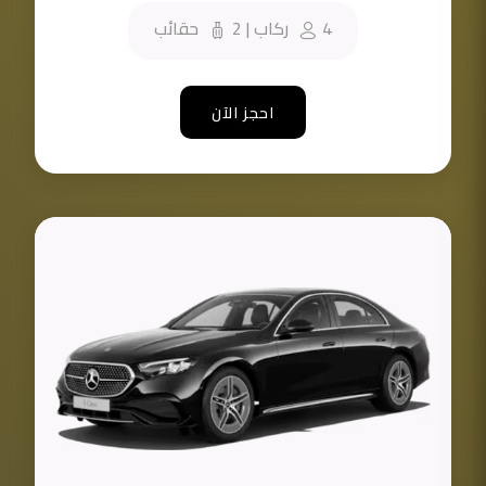
4
ركاب
|
2
حقائب
احجز الآن