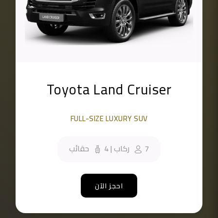
Toyota Land Cruiser
FULL-SIZE LUXURY SUV
7
ركاب
|
4
حقائب
احجز الآن