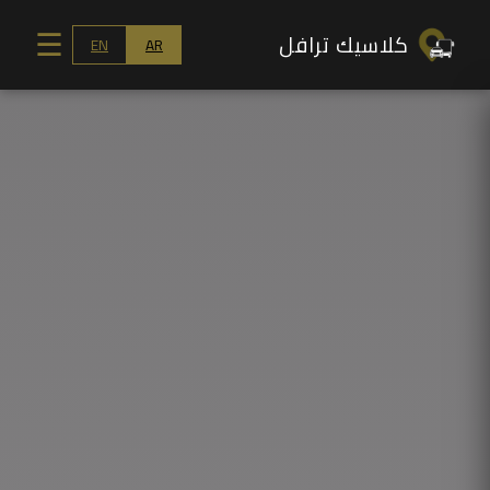
كلاسيك ترافل
☰
EN
AR