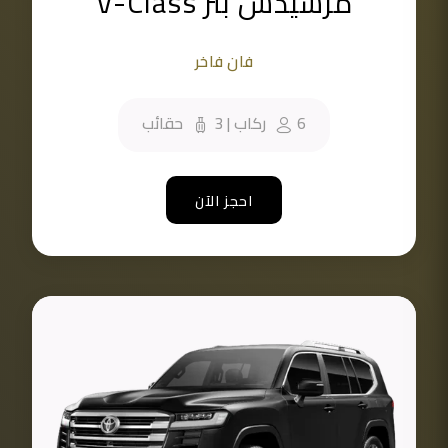
مرسيدس بنز V-Class
فان فاخر
6
ركاب
|
3
حقائب
احجز الآن